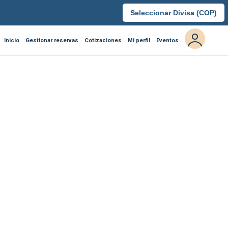
Seleccionar Divisa (
COP
)
Inicio
Gestionar reservas
Cotizaciones
Mi perfil
Eventos